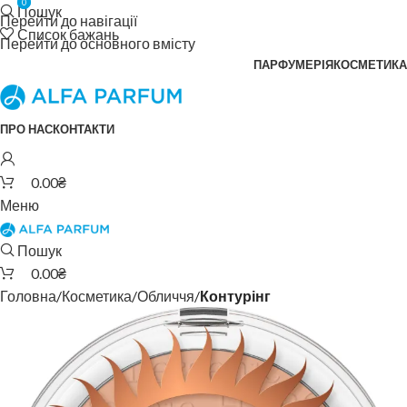
0
0
Пошук
Перейти до навігації
Список бажань
Перейти до основного вмісту
ПАРФУМЕРІЯ
КОСМЕТИКА
ПРО НАС
КОНТАКТИ
0.00
₴
Меню
Пошук
0.00
₴
Головна
Косметика
Обличчя
Контурінг