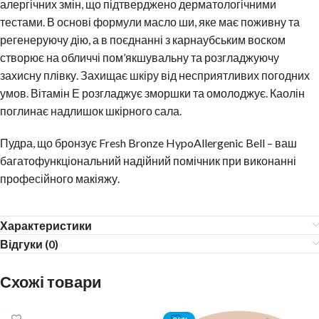
алергічних змін, що підтверджено дерматологічними
тестами. В основі формули масло ши, яке має поживну та
регенеруючу дію, а в поєднанні з карнаубським воском
створює на обличчі пом’якшувальну та розгладжуючу
захисну плівку. Захищає шкіру від несприятливих погодних
умов. Вітамін Е розгладжує зморшки та омолоджує. Каолін
поглинає надлишок шкірного сала.
Пудра, що бронзує Fresh Bronze HypoAllergenic Bell – ваш
багатофункціональний надійний помічник при виконанні
професійного макіяжу.
Характеристики
Відгуки (0)
Схожі товари