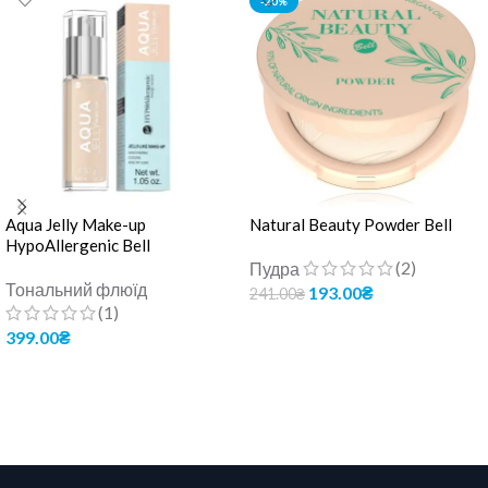
-20%
Aqua Jelly Make-up
Natural Beauty Powder Bell
HypoAllergenic Bell
(2)
Пудра
Тональний флюїд
193.00
₴
241.00
₴
(1)
ДОДАТИ В КОШИК
399.00
₴
ОБЕРІТЬ ОПЦІЇ