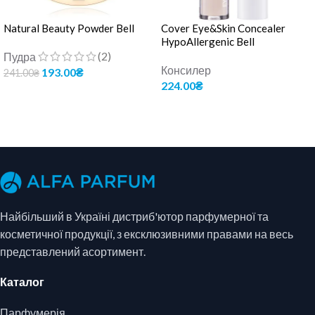
Natural Beauty Powder Bell
Cover Eye&Skin Concealer
HypoAllergenic Bell
(2)
Пудра
Консилер
193.00
₴
241.00
₴
224.00
₴
ДОДАТИ В КОШИК
ОБЕРІТЬ ОПЦІЇ
Найбільший в Україні дистриб'ютор парфумерної та
косметичної продукції, з ексклюзивними правами на весь
представлений асортимент.
Каталог
Парфумерія