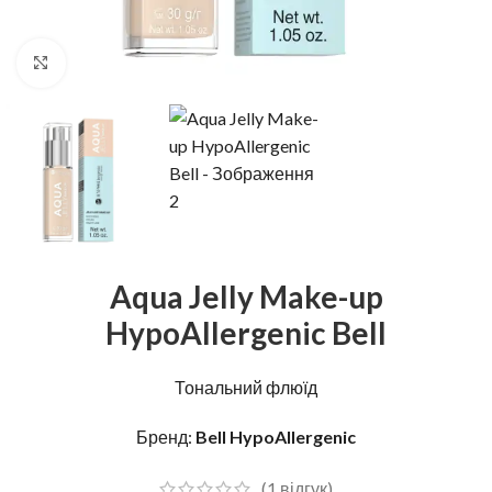
Натисніть, щоб збільшити
Aqua Jelly Make-up
HypoAllergenic Bell
Тональний флюїд
Бренд:
Bell HypoAllergenic
(
1
відгук)