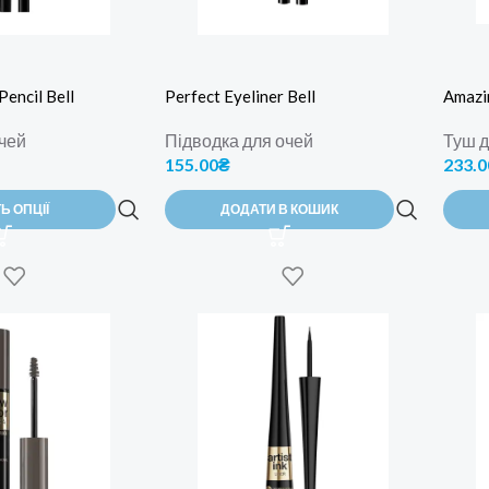
Pencil Bell
Perfect Eyeliner Bell
Amazi
чей
Підводка для очей
Туш д
155.00
₴
233.0
Ь ОПЦІЇ
ДОДАТИ В КОШИК