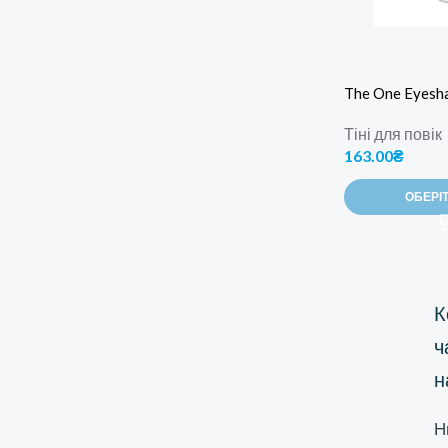
The One Eyesh
Тіні для повік
163.00
₴
ОБЕРІТ
К
ч
н
Н