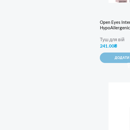
Open Eyes Inte
HypoAllergenic
Туш для вій
241.00
₴
ДОДАТИ