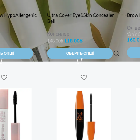
w HypoAllergenic
Ultra Cover Eye&Skin Concealer
Brow L
Bell
Оліве
Консилер
160.0
118.00
₴
148.00
₴
Ь ОПЦІЇ
ОБЕРІТЬ ОПЦІЇ