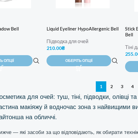
adow Bell
Liquid Eyeliner HypoAllergenic Bell
Stick
Bell
Підводка для очей
Тіні д
210.00
₴
255.0
Ь ОПЦІЇ
ОБЕРІТЬ ОПЦІЇ
1
2
3
4
осметика для очей: туш, тіні, підводки, олівці 
астина макіяжу й водночас зона з найвищими ви
айтонша на обличчі.
ижче — які засоби за що відповідають, як обирати техні