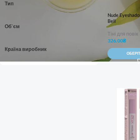
Тип
Nude Eyeshado
Bell
Об`єм
Тіні для повік
326.00
₴
Країна виробник
ОБЕРІТ