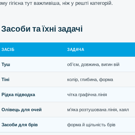
ому гігієна тут важливіша, ніж у решті категорій.
Засоби та їхні задачі
ЗАСІБ
ЗАДАЧА
Туш
об’єм, довжина, вигин вій
Тіні
колір, глибина, форма
Рідка підводка
чітка графічна лінія
Олівець для очей
м’яка розтушована лінія, каял
Засоби для брів
форма й щільність брів