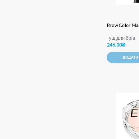
Brow Color Ma
туш для брів
246.00
₴
ДОДАТИ