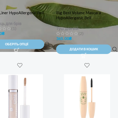
iner HypoAllergenic Bell
Big Best Volume Mascara
HypoAllergenic Bell
ць для брів
(1)
Туш для вій
0
₴
(2)
365.00
₴
ОБЕРІТЬ ОПЦІЇ
ДОДАТИ В КОШИК