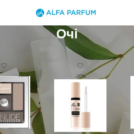
Очі
етика
Очі
-20%