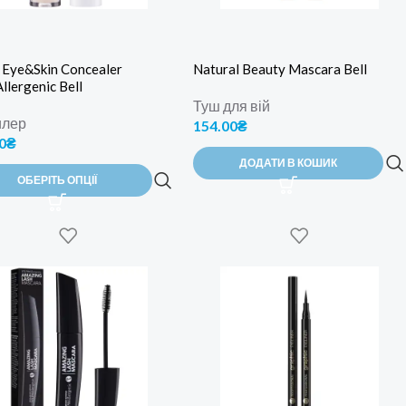
 Eye&Skin Concealer
Natural Beauty Mascara Bell
lergenic Bell
Туш для вій
илер
154.00
₴
0
₴
ДОДАТИ В КОШИК
ОБЕРІТЬ ОПЦІЇ