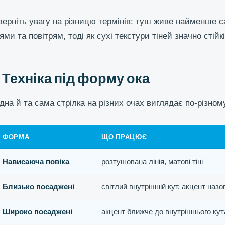
верніть увагу на різницю термінів: туш живе найменше с
іями та повітрям, тоді як сухі текстури тіней значно стійк
Техніка під форму ока
дна й та сама стрілка на різних очах виглядає по-різному
ФОРМА
ЩО ПРАЦЮЄ
Нависаюча повіка
розтушована лінія, матові тіні
Близько посаджені
світлий внутрішній кут, акцент назо
Широко посаджені
акцент ближче до внутрішнього кут