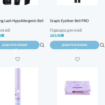
ng Lash HypoAllergenic Bell
Grapic Eyeliner Bell PRO
ля вій
Підводка для очей
0
₴
263.00
₴
ДОДАТИ В КОШИК
ДОДАТИ В КОШИК