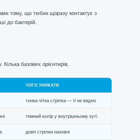
аме тому, що тюбик щоразу контактує з
іші до бактерій.
. Кілька базових орієнтирів.
ЧОГО УНИКАТИ
тонка чітка стрілка — її не видно
вні
темний колір у внутрішньому куті
а
довгі стрілки назовні