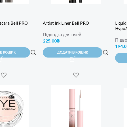
scara Bell PRO
Artist Ink Liner Bell PRO
Liquid
HypoAl
Підводка для очей
Підво
225.00
₴
194.0
 В КОШИК
ДОДАТИ В КОШИК