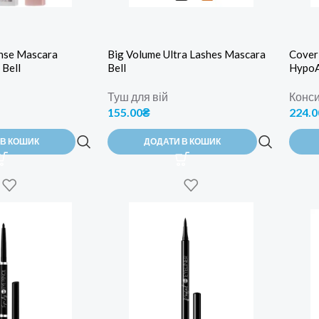
nse Mascara
Big Volume Ultra Lashes Mascara
Cover
 Bell
Bell
HypoAl
Туш для вій
Конс
155.00
₴
224.0
 В КОШИК
ДОДАТИ В КОШИК