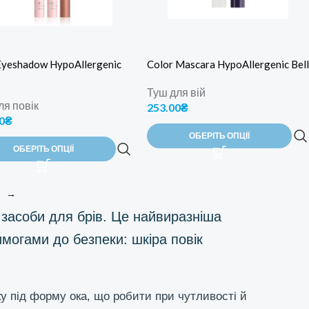
 Eyeshadow HypoAllergenic
Color Mascara HypoAllergenic Bell
Туш для вій
ля повік
253.00
₴
0
₴
ОБЕРІТЬ ОПЦІЇ
ОБЕРІТЬ ОПЦІЇ
→
та засоби для брів. Це найвиразніша
могами до безпеки: шкіра повік
ку під форму ока, що робити при чутливості й