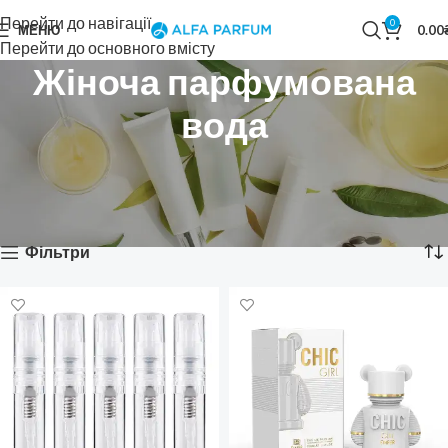
Перейти до навігації
0
МЕНЮ
0.00
Перейти до основного вмісту
Жіноча парфумована
вода
Головна
Парфумерія
Жіноча парфумерія
Жіноча парфумована вода
Показано 1–20 із 337
Фільтри