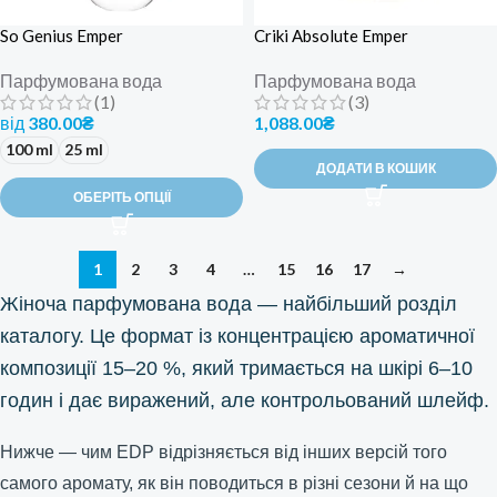
So Genius Emper
Criki Absolute Emper
Парфумована вода
Парфумована вода
(1)
(3)
від
380.00
₴
1,088.00
₴
100 ml
25 ml
ДОДАТИ В КОШИК
ОБЕРІТЬ ОПЦІЇ
1
2
3
4
…
15
16
17
→
Жіноча парфумована вода — найбільший розділ
каталогу. Це формат із концентрацією ароматичної
композиції 15–20 %, який тримається на шкірі 6–10
годин і дає виражений, але контрольований шлейф.
Нижче — чим EDP відрізняється від інших версій того
самого аромату, як він поводиться в різні сезони й на що