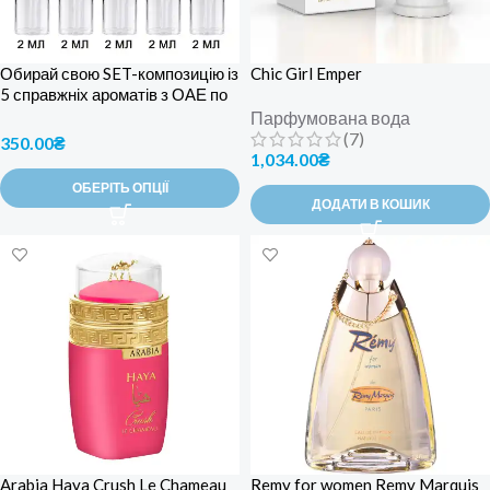
Обирай свою SET-композицію із
Chic Girl Emper
5 справжніх ароматів з ОАЕ по
2 мл.
Парфумована вода
(7)
350.00
₴
1,034.00
₴
ОБЕРІТЬ ОПЦІЇ
ДОДАТИ В КОШИК
Arabia Haya Crush Le Chameau
Remy for women Remy Marquis