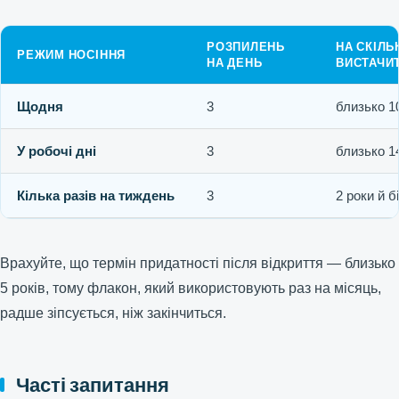
РОЗПИЛЕНЬ
НА СКІЛЬ
РЕЖИМ НОСІННЯ
НА ДЕНЬ
ВИСТАЧИТ
Щодня
3
близько 1
У робочі дні
3
близько 1
Кілька разів на тиждень
3
2 роки й 
Врахуйте, що термін придатності після відкриття — близько
5 років, тому флакон, який використовують раз на місяць,
радше зіпсується, ніж закінчиться.
Часті запитання