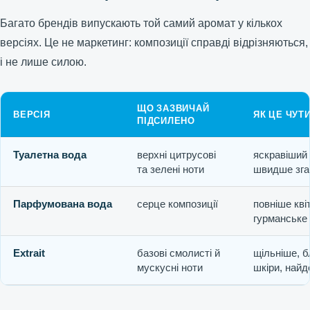
Багато брендів випускають той самий аромат у кількох
версіях. Це не маркетинг: композиції справді відрізняються,
і не лише силою.
ЩО ЗАЗВИЧАЙ
ВЕРСІЯ
ЯК ЦЕ ЧУТ
ПІДСИЛЕНО
Туалетна вода
верхні цитрусові
яскравіший 
та зелені ноти
швидше зга
Парфумована вода
серце композиції
повніше кві
гурманське
Extrait
базові смолисті й
щільніше, 
мускусні ноти
шкіри, най