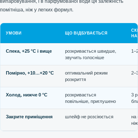
випаровування, і в парфумованої води ця залежність
помітніша, ніж у легких формул.
СК
УМОВИ
ЩО ВІДБУВАЄТЬСЯ
НА
Спека, +25 °C і вище
розкривається швидше,
1–
звучить голосніше
Помірно, +10…+20 °C
оптимальний режим
2–
розкриття
Холод, нижче 0 °C
розкривається
3 
повільніше, приглушено
бл
Закрите приміщення
шлейф не розсіюється
на
ніж