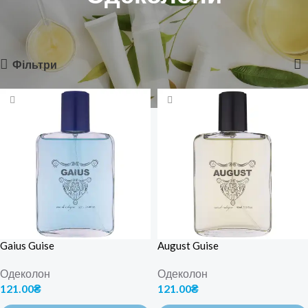
Головна
Парфумерія
Чоловіча парфумерія
Одеколони
Відображаються усі з 5 результатів
Фільтри
Gaius Guise
August Guise
Одеколон
Одеколон
121.00
₴
121.00
₴