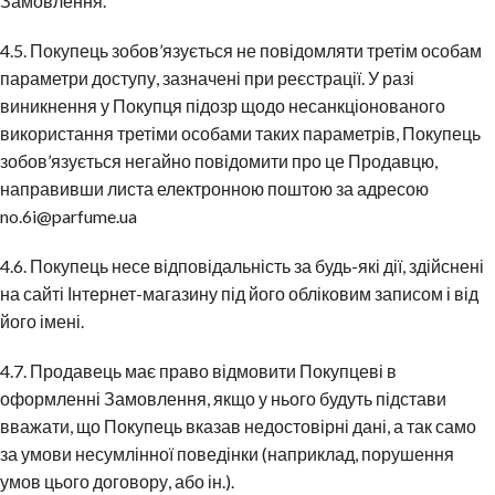
Замовлення.
4.5. Покупець зобов’язується не повідомляти третім особам
параметри доступу, зазначені при реєстрації. У разі
виникнення у Покупця підозр щодо несанкціонованого
використання третіми особами таких параметрів, Покупець
зобов’язується негайно повідомити про це Продавцю,
направивши листа електронною поштою за адресою
no.6i@parfume.ua
4.6. Покупець несе відповідальність за будь-які дії, здійснені
на сайті Інтернет-магазину під його обліковим записом і від
його імені.
4.7. Продавець має право відмовити Покупцеві в
оформленні Замовлення, якщо у нього будуть підстави
вважати, що Покупець вказав недостовірні дані, а так само
за умови несумлінної поведінки (наприклад, порушення
умов цього договору, або ін.).