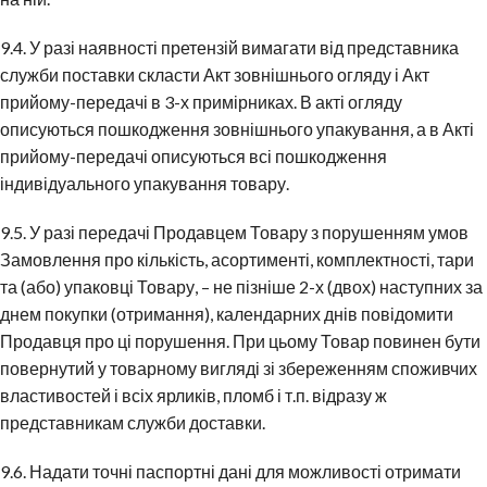
9.4. У разі наявності претензій вимагати від представника
служби поставки скласти Акт зовнішнього огляду і Акт
прийому-передачі в 3-х примірниках. В акті огляду
описуються пошкодження зовнішнього упакування, а в Акті
прийому-передачі описуються всі пошкодження
індивідуального упакування товару.
9.5. У разі передачі Продавцем Товару з порушенням умов
Замовлення про кількість, асортименті, комплектності, тари
та (або) упаковці Товару, – не пізніше 2-х (двох) наступних за
днем покупки (отримання), календарних днів повідомити
Продавця про ці порушення. При цьому Товар повинен бути
повернутий у товарному вигляді зі збереженням споживчих
властивостей і всіх ярликів, пломб і т.п. відразу ж
представникам служби доставки.
9.6. Надати точні паспортні дані для можливості отримати