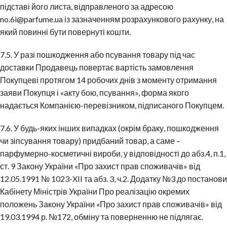
підставі його листа, відправленого за адресою
no.6i@parfume.ua із зазначенням розрахункового рахунку, на
який повинні бути повернуті кошти.
7.5. У разі пошкодження або псування товару під час
доставки Продавець повертає вартість замовлення
Покупцеві протягом 14 робочих днів з моменту отримання
заяви Покупця і «акту бою, псування», форма якого
надається Компанією-перевізником, підписаного Покупцем.
7.6. У будь-яких інших випадках (окрім браку, пошкодження
чи зіпсування товару) придбаний товар, а саме –
парфумерно-косметичні вироби, у відповідності до абз.4, п.1,
ст. 9 Закону України «Про захист прав споживачів» від
12.05.1991 № 1023-XII та абз. 3, ч.2. Додатку №3 до постанови
Кабінету Міністрів України Про реалізацію окремих
положень Закону України «Про захист прав споживачів» від
19.03.1994 р. №172, обміну та поверненню не підлягає.