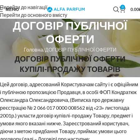
Перейти до навігації
0
МЕНЮ
0.00
Перейти до основного вмісту
ДОГОВІР ПУБЛІЧНОЇ
ОФЕРТИ
Головна
ДОГОВІР ПУБЛІЧНОЇ ОФЕРТИ
ДОГОВІР ПУБЛІЧНОЇ ОФЕРТИ
КУПІЛІ-ПРОДАЖУ ТОВАРІВ
Цей договір, адресований Користувачам сайту і є офіційним
і публічною пропозицією Продавця, в особі ФОП Кондратюк
Олександра Олександровича, (Виписка про державну
реєстрацію № 2 066 017 0000 008562 від «23» листопада
2001р.) укласти договір купівлі-продажу Товару, предмет і
умови якого вказані нижче. Зареєстрований користувач,
діючи з метою придбання Товару, приймає умови цього
договору (далі – Договір) про наступне: