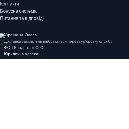
Контакти
Бонусна система
Питання та відповіді
Україна, м. Одеса
Доставка замовлень відбувається через кур'єрську службу
ФОП Кондратюк О. О.
Юридична адреса:
65031, м. Одеса,
провулок 1-й Виноградний, буд.10 ІНН 2576510599
38-050-346-69-17
zakaz@parfume.ua
© 1994 - 2026 copyright Alfa Parfum