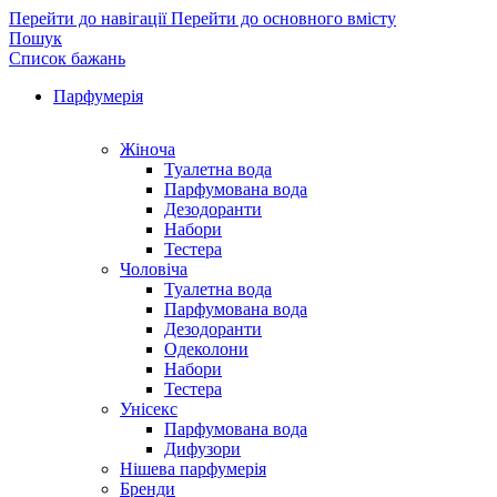
Перейти до навігації
Перейти до основного вмісту
Пошук
Список бажань
Парфумерія
Жіноча
Туалетна вода
Парфумована вода
Дезодоранти
Набори
Тестера
Чоловіча
Туалетна вода
Парфумована вода
Дезодоранти
Одеколони
Набори
Тестера
Унісекс
Парфумована вода
Дифузори
Нішева парфумерія
Бренди