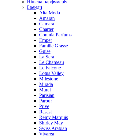
Нішева парфумерія
Бренди
Alta Moda
Amaran
Camara
Charter
Corania Parfums
Emper
Famille Grasse
Guise
La Sera
Le Chameau
Le Falcone
Lotus Valley
Milestone
Mirada
Mural
Parisian
Parour
Prive
Rasasi
Remy Marquis
Shirley May
Swiss Arabian
Vivarea