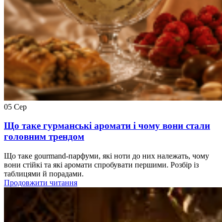
05
Сер
Що таке гурманські аромати і чому вони стали
головним трендом
Що таке gourmand-парфуми, які ноти до них належать, чому
вони стійкі та які аромати спробувати першими. Розбір із
таблицями й порадами.
Продовжити читання