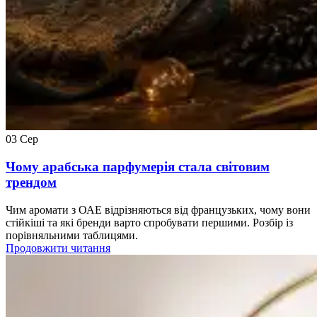
03
Сер
Чому арабська парфумерія стала світовим
трендом
Чим аромати з ОАЕ відрізняються від французьких, чому вони
стійкіші та які бренди варто спробувати першими. Розбір із
порівняльними таблицями.
Продовжити читання