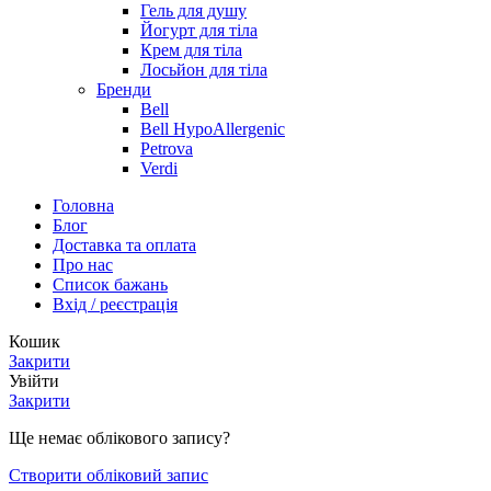
Гель для душу
Йогурт для тіла
Крем для тіла
Лосьйон для тіла
Бренди
Bell
Bell HypoAllergenic
Petrova
Verdi
Головна
Блог
Доставка та оплата
Про нас
Список бажань
Вхід / реєстрація
Кошик
Закрити
Увійти
Закрити
Ще немає облікового запису?
Створити обліковий запис