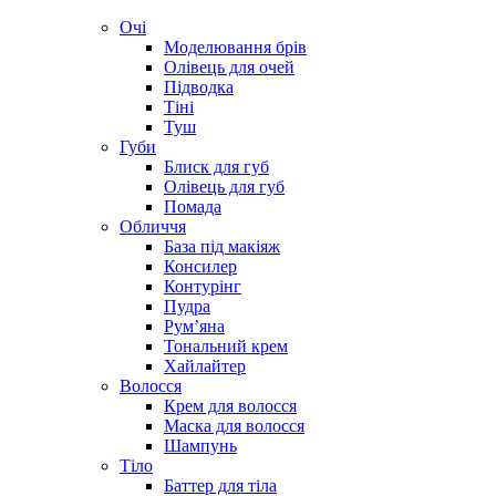
Очі
Моделювання брів
Олівець для очей
Підводка
Тіні
Туш
Губи
Блиск для губ
Олівець для губ
Помада
Обличчя
База під макіяж
Консилер
Контурінг
Пудра
Рум’яна
Тональний крем
Хайлайтер
Волосся
Крем для волосся
Маска для волосся
Шампунь
Тіло
Баттер для тіла