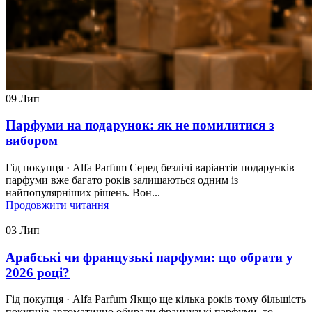
09
Лип
Парфуми на подарунок: як не помилитися з
вибором
Гід покупця · Alfa Parfum Серед безлічі варіантів подарунків
парфуми вже багато років залишаються одним із
найпопулярніших рішень. Вон...
Продовжити читання
03
Лип
Арабські чи французькі парфуми: що обрати у
2026 році?
Гід покупця · Alfa Parfum Якщо ще кілька років тому більшість
покупців автоматично обирали французькі парфуми, то