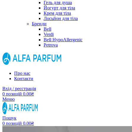
Гель для душа
Йогурт для тіла
Крем для тіла
Лосьйон для тіла
Бренди
Bell
Verdi
Bell HypoAllergenic
Petrova
Про нас
Контакти
Вхід / реєстрація
0
позицій
0.00
₴
Меню
Пошук
0
позицій
0.00
₴