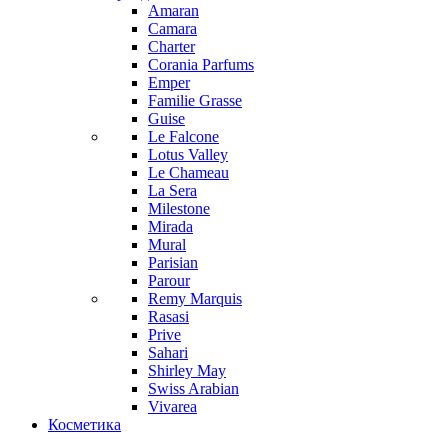
Amaran
Camara
Charter
Corania Parfums
Emper
Familie Grasse
Guise
Le Falcone
Lotus Valley
Le Chameau
La Sera
Milestone
Mirada
Mural
Parisian
Parour
Remy Marquis
Rasasi
Prive
Sahari
Shirley May
Swiss Arabian
Vivarea
Косметика