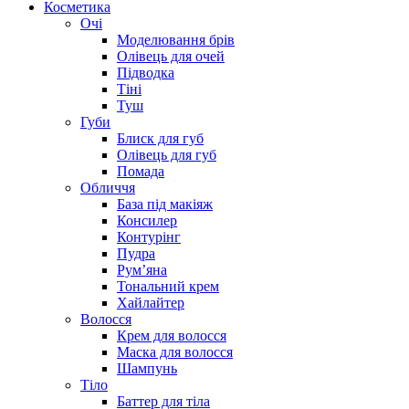
Косметика
Очі
Моделювання брів
Олівець для очей
Підводка
Тіні
Туш
Губи
Блиск для губ
Олівець для губ
Помада
Обличчя
База під макіяж
Консилер
Контурінг
Пудра
Рум’яна
Тональний крем
Хайлайтер
Волосся
Крем для волосся
Маска для волосся
Шампунь
Тіло
Баттер для тіла