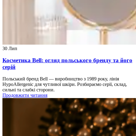
30
Лип
Косметика Bell: огляд польського бренду та його
серій
Польський бренд Bell — виробництво з 1989 року, лінія
HypoAllergenic для чутливої шкіри. Розбираємо серії, склад,
сильні та слабкі сторони.
Продовжити читання