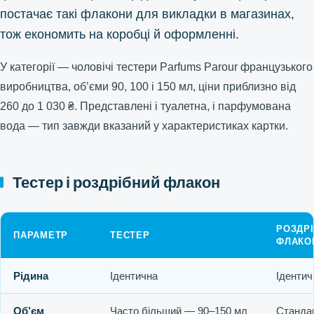
постачає такі флакони для викладки в магазинах,
тож економить на коробці й оформленні.
У категорії — чоловічі тестери Parfums Parour французького
виробництва, об’єми 90, 100 і 150 мл, ціни приблизно від
260 до 1 030 ₴. Представлені і туалетна, і парфумована
вода — тип завжди вказаний у характеристиках картки.
Тестер і роздрібний флакон
РОЗДР
ПАРАМЕТР
ТЕСТЕР
ФЛАКО
Рідина
Ідентична
Ідентич
Об’єм
Часто більший — 90–150 мл
Стандар