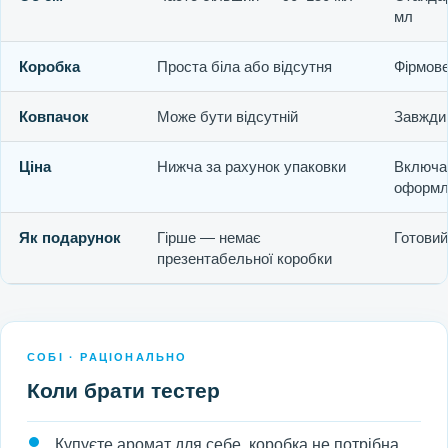
мл
Коробка
Проста біла або відсутня
Фірмов
Ковпачок
Може бути відсутній
Завжди 
Ціна
Нижча за рахунок упаковки
Включає
оформл
Як подарунок
Гірше — немає
Готовий
презентабельної коробки
СОБІ · РАЦІОНАЛЬНО
Коли брати тестер
Купуєте аромат для себе, коробка не потрібна