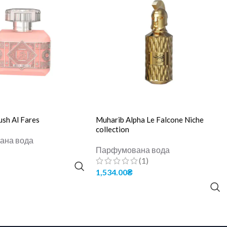
ush Al Fares
Muharib Alpha Le Falcone Niche
collection
ана вода
Парфумована вода
(1)
 КОШИК
1,534.00
₴
ДОДАТИ В КОШИК