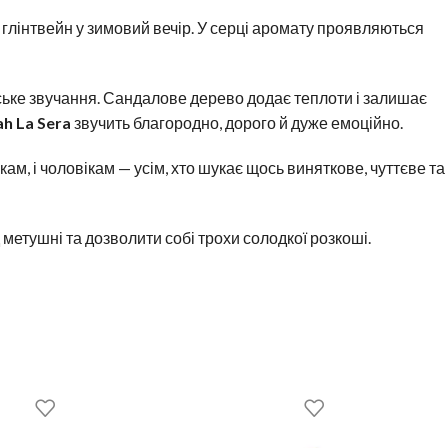
 глінтвейн у зимовий вечір. У серці аромату проявляються
нське звучання. Сандалове дерево додає теплоти і залишає
h La Sera
звучить благородно, дорого й дуже емоційно.
інкам, і чоловікам — усім, хто шукає щось виняткове, чуттєве та
етушні та дозволити собі трохи солодкої розкоші.