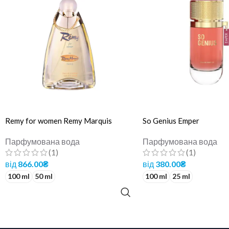
Remy for women Remy Marquis
So Genius Emper
Парфумована вода
Парфумована вода
(1)
(1)
від
866.00
₴
від
380.00
₴
100 ml
50 ml
100 ml
25 ml
ОБЕРІТЬ ОПЦІЇ
ОБЕРІТЬ ОПЦІЇ