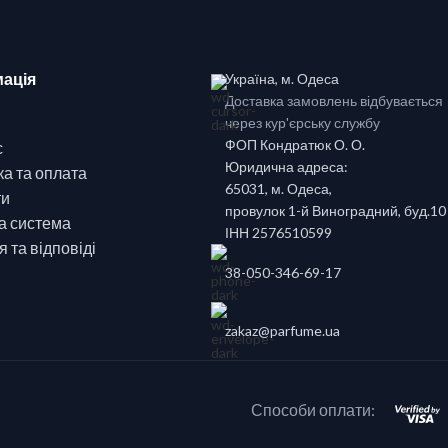
ація
Україна, м. Одеса
Доставка замовлень відбувається
через кур'єрську службу
ФОП Кондратюк О. О.
с
Юридична адреса:
а та оплата
65031, м. Одеса,
ти
провулок 1-й Виноградний, буд.10
а система
ІНН 2576510599
 та відповіді
38-050-346-69-17
zakaz@parfume.ua
Способи оплати: