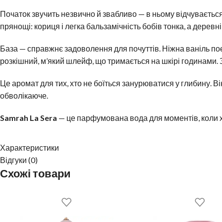
Початок звучить незвично й звабливо — в ньому відчувається 
прянощі: кориця і
легка
бальзамічність бобів тонка, а деревні
База — справжнє задоволення для
по
чуттів. Ніжна ваніль 
розкішний, м’який шлейф, що тримається на шкірі годинами.
Це аромат для тих, хто не боїться
занурюватися у
глиб
ину
. В
обволікаюче.
Samrah La Sera
— це парфумована вода для моментів, коли хо
Характеристики
Відгуки (0)
Схожі товари