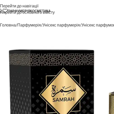
Перейти до навігації
ПАРФУМЕРІЯ
КОСМЕТИКА
Перейти до основного вмісту
Головна
Парфумерія
Унісекс парфумерія
Унісекс парфумо