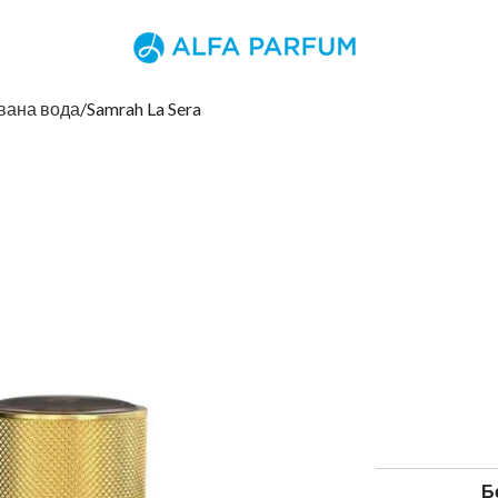
вана вода
Samrah La Sera
Б