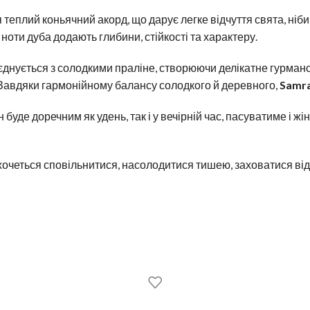
теплий коньячний акорд, що дарує легке відчуття свята, ніби
 ноти дуба додають глибини, стійкості та характеру.
поєднується з солодкими праліне, створюючи делікатне гурма
 Завдяки гармонійному балансу солодкого й деревного,
Samra
ін буде доречним як удень, так і у вечірній час, пасуватиме і ж
четься сповільнитися, насолодитися тишею, заховатися від м