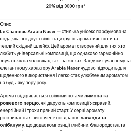
20% від 3000 грн*
Опис
Le Chameau Arabia Naser
— стильна унісекс парфумована
вода, яка поєднує свіжість цитрусів, ароматичні ноти та
теплий східний шлейф. Цей аромат створений для тих, хто
любить універсальні композиції, що однаково гармонійно
звучать як на чоловіках, так і на жінках. Завдяки сучасному та
елегантному характеру
Arabia Naser
чудово підходить для
щоденного використання і легко стає улюбленим ароматом
на будь-яку пору року.
Аромат відкривається свіжими нотами
лимона та
рожевого перцю
, які дарують композиції яскравий,
енергійний і трохи пряний старт. У серці аромату
розкривається витончене поєднання
лаванди та
олібануму
, що додає композиції глибини, благородства та