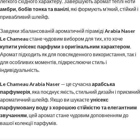
легкого східного характеру. Завершують аромат теплі ноти
амбри, бобів тонка та ванілі
, які формують м’який, стійкий і
привабливий шлейф.
Завдяки збалансованій ароматичній піраміді
Arabia Naser
Le Chameau
стане чудовим вибором для тих, хто хоче
купити унісекс парфуми з оригінальним характером
.
Аромат підходить як для повсякденного використання, так і
для особливих моментів, підкреслюючи стиль і
індивідуальність.
Le Chameau Arabia Naser
— це сучасна
арабська
парфумерія
, яка поєднує якість, стильний дизайн і приємний
ароматичний шлейф. Якщо ви шукаєте
унісекс
парфумовану воду з хорошою стійкістю та елегантним
звучанням
, цей аромат стане чудовим доповненням до
вашої колекції парфумів.