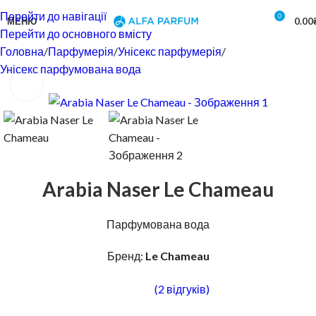
Перейти до навігації
0
МЕНЮ
0.00
Перейти до основного вмісту
Головна
Парфумерія
Унісекс парфумерія
Унісекс парфумована вода
Натисніть, щоб збільшити
Arabia Naser Le Chameau
Парфумована вода
Бренд:
Le Chameau
(
2
відгуків)