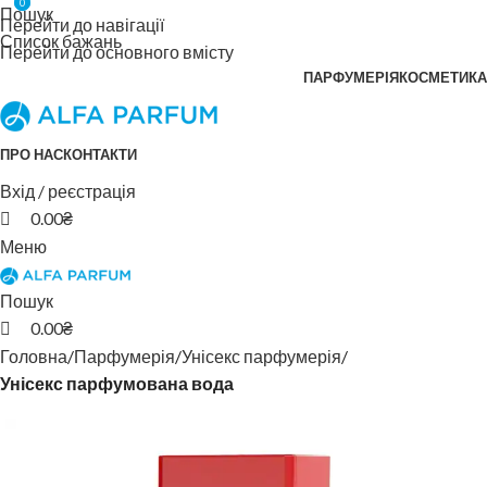
0
0
Пошук
Перейти до навігації
Список бажань
Перейти до основного вмісту
ПАРФУМЕРІЯ
КОСМЕТИКА
ПРО НАС
КОНТАКТИ
Вхід / реєстрація
0.00
₴
Меню
Пошук
0.00
₴
Головна
Парфумерія
Унісекс парфумерія
Унісекс парфумована вода