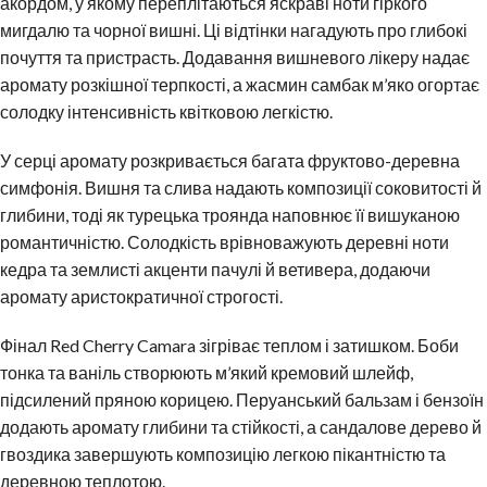
акордом, у якому переплітаються яскраві ноти гіркого
мигдалю та чорної вишні. Ці відтінки нагадують про глибокі
почуття та пристрасть. Додавання вишневого лікеру надає
аромату розкішної терпкості, а жасмин самбак м’яко огортає
солодку інтенсивність квітковою легкістю.
У серці аромату розкривається багата фруктово-деревна
симфонія. Вишня та слива надають композиції соковитості й
глибини, тоді як турецька троянда наповнює її вишуканою
романтичністю. Солодкість врівноважують деревні ноти
кедра та землисті акценти пачулі й ветивера, додаючи
аромату аристократичної строгості.
Фінал Red Cherry Camara зігріває теплом і затишком. Боби
тонка та ваніль створюють м’який кремовий шлейф,
підсилений пряною корицею. Перуанський бальзам і бензоїн
додають аромату глибини та стійкості, а сандалове дерево й
гвоздика завершують композицію легкою пікантністю та
деревною теплотою.