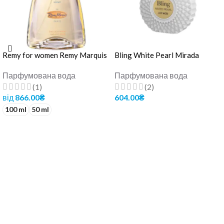
Remy for women Remy Marquis
Bling White Pearl Mirada
Парфумована вода
Парфумована вода
(1)
(2)
від
866.00
₴
604.00
₴
100 ml
50 ml
ДОДАТИ В КОШИК
ОБЕРІТЬ ОПЦІЇ
Найбільший в Україні дистриб'ютор парфумерної та
косметичної продукції, з ексклюзивними правами на весь