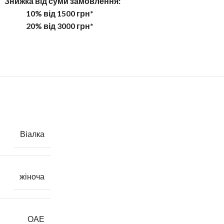
Знижка від суми замовлення:
10% від 1500 грн*
20% від 3000 грн*
Віалка
жіноча
ОАЕ