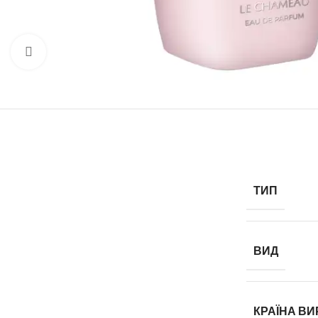
Натисніть, щоб збільшити
ТИП
ВИД
КРАЇНА В