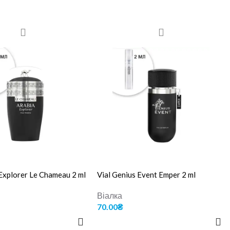
 Explorer Le Chameau 2 ml
Vial Genius Event Emper 2 ml
Віалка
70.00
₴
 КОШИК
ДОДАТИ В КОШИК