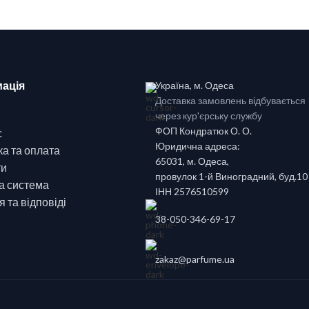
ація
Україна, м. Одеса
Доставка замовлень відбувається
через кур'єрську службу
ФОП Кондратюк О. О.
с
Юридична адреса:
а та оплата
65031, м. Одеса,
ти
провулок 1-й Виноградний, буд.10
а система
ІНН 2576510599
 та відповіді
38-050-346-69-17
zakaz@parfume.ua