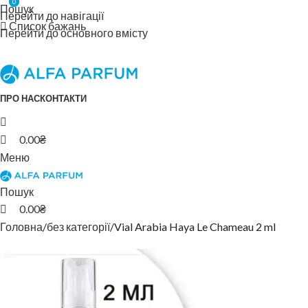
0
0
Пошук
Перейти до навігації
Список бажань
Перейти до основного вмісту
ПРО НАС
КОНТАКТИ
0.00
₴
Меню
Пошук
0.00
₴
Головна
без категорії
Vial Arabia Haya Le Chameau 2 ml