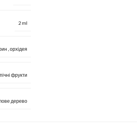
2 ml
рин
,
орхідея
пічні фрукти
лове дерево