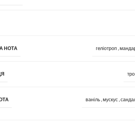
А НОТА
геліотроп
,
манда
ЦЯ
тро
ОТА
ваніль
,
мускус
,
санда