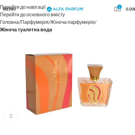
Перейти до навігації
0
МЕНЮ
0.00
Перейти до основного вмісту
Головна
Парфумерія
Жіноча парфумерія
Жіноча туалетна вода
Натисніть, щоб збільшити