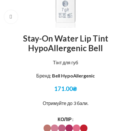
Натисніть, щоб збільшити
Stay-On Water Lip Tint
HypoAllergenic Bell
Тінт для губ
Бренд:
Bell HypoAllergenic
171.00
₴
Отримуйте до 3 бали.
КОЛІР