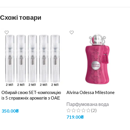
Схожі товари
Обирай свою SET-композицію
Alvina Odessa Milestone
із 5 справжніх ароматів з ОАЕ
по 2 мл.
Парфумована вода
(2)
350.00
₴
719.00
₴
ОБЕРІТЬ ОПЦІЇ
ДОДАТИ В КОШИК