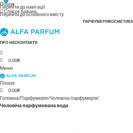
0
0
Пошук
Перейти до навігації
Список бажань
Перейти до основного вмісту
ПАРФУМЕРІЯ
КОСМЕТИКА
ПРО НАС
КОНТАКТИ
0.00
₴
Меню
Пошук
0.00
₴
Головна
Парфумерія
Чоловіча парфумерія
Чоловіча парфумована вода