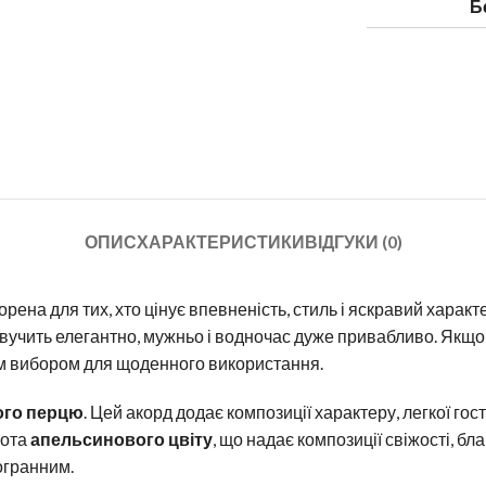
Б
ОПИС
ХАРАКТЕРИСТИКИ
ВІДГУКИ (0)
ворена для тих, хто цінує впевненість, стиль і яскравий харак
 звучить елегантно, мужньо і водночас дуже привабливо. Якщо
им вибором для щоденного використання.
ого перцю
. Цей акорд додає композиції характеру, легкої гос
нота
апельсинового цвіту
, що надає композиції свіжості, бл
огранним.