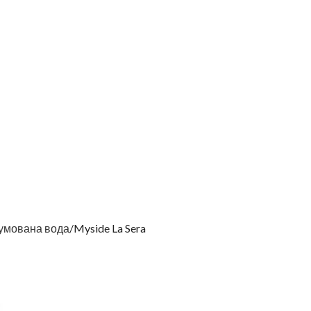
умована вода
Myside La Sera