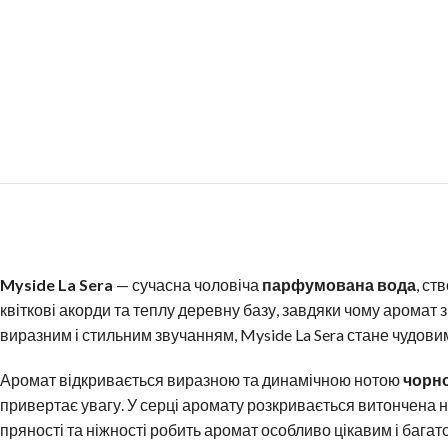
Myside La Sera
— сучасна чоловіча
парфумована вода
, ст
квіткові акорди та теплу деревну базу, завдяки чому аромат
виразним і стильним звучанням, Myside La Sera стане чудов
Аромат відкривається виразною та динамічною нотою
чорн
привертає увагу. У серці аромату розкривається витончена 
пряності та ніжності робить аромат особливо цікавим і багат