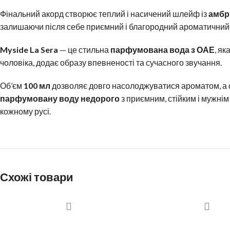
Фінальний акорд створює теплий і насичений шлейф із
амбри
залишаючи після себе приємний і благородний ароматичний 
Myside La Sera
— це стильна
парфумована вода з ОАЕ
, я
чоловіка, додає образу впевненості та сучасного звучання.
Об’єм
100 мл
дозволяє довго насолоджуватися ароматом, а с
парфумовану воду недорого
з приємним, стійким і мужні
кожному русі.
Схожі товари