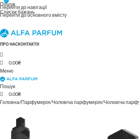
0
0
Пошук
Перейти до навігації
Список бажань
Перейти до основного вмісту
ПРО НАС
КОНТАКТИ
0.00
₴
Меню
Пошук
0.00
₴
Головна
Парфумерія
Чоловіча парфумерія
Чоловіча парф