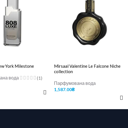
ew York Milestone
Mirsaal Valentine Le Falcone Niche
collection
ана вода
(1)
Парфумована вода
1,587.00
₴
 КОШИК
ДОДАТИ В КОШИК