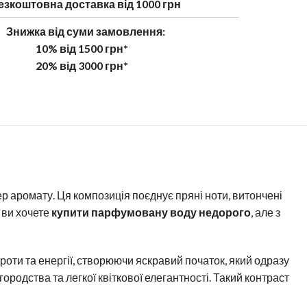
езкоштовна доставка від 1000 грн
Знижка від суми замовлення:
10% від 1500 грн*
20% від 3000 грн*
тер аромату. Ця композиція поєднує пряні ноти, витончені
 ви хочете
купити парфумовану воду недорого
, але з
троти та енергії, створюючи яскравий початок, який одразу
агородства та легкої квіткової елегантності. Такий контраст