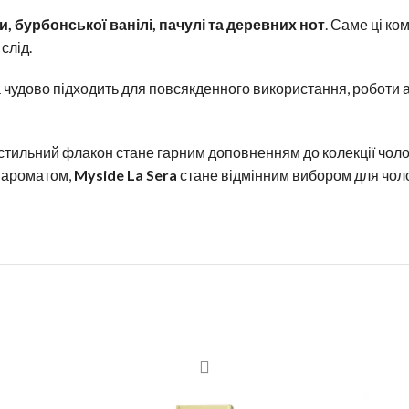
, бурбонської ванілі, пачулі та деревних нот
. Саме ці ко
слід.
ка чудово підходить для повсякденного використання, роботи 
тильний флакон стане гарним доповненням до колекції чолов
м ароматом,
Myside La Sera
стане відмінним вибором для чолові