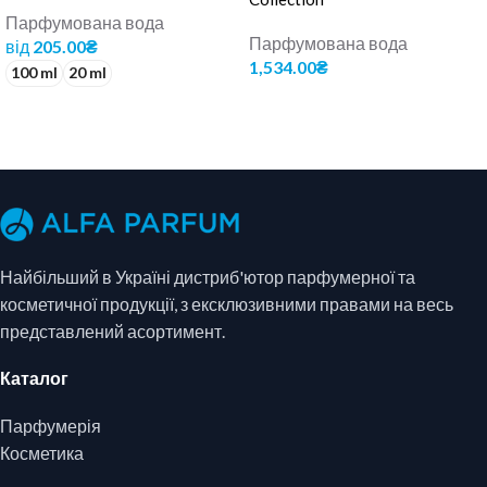
Парфумована вода
Парфумована вода
від
205.00
₴
1,534.00
₴
100 ml
20 ml
ДОДАТИ В КОШИК
ОБЕРІТЬ ОПЦІЇ
Найбільший в Україні дистриб'ютор парфумерної та
косметичної продукції, з ексклюзивними правами на весь
представлений асортимент.
Каталог
Парфумерія
Косметика