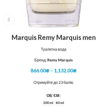
Натисніть, щоб збільшити
Marquis Remy Marquis men
Туалетна вода
Бренд:
Remy Marquis
866.00
₴
–
1,132.00
₴
Отримуйте до 23 балів.
ОБ`ЄМ
100 ml
60 ml