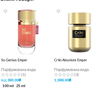
So Genius Emper
Criki Absolute Emper
Парфумована вода
Парфумована вода
(1)
(3)
від
380.00
₴
1,088.00
₴
100 ml
25 ml
ДОДАТИ В КОШИК
ОБЕРІТЬ ОПЦІЇ