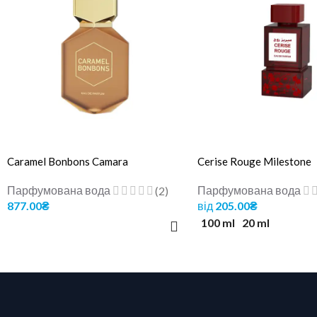
Caramel Bonbons Camara
Cerise Rouge Milestone
Парфумована вода
Парфумована вода
(2)
877.00
₴
від
205.00
₴
100 ml
20 ml
ДОДАТИ В КОШИК
ОБЕРІТЬ ОПЦІЇ