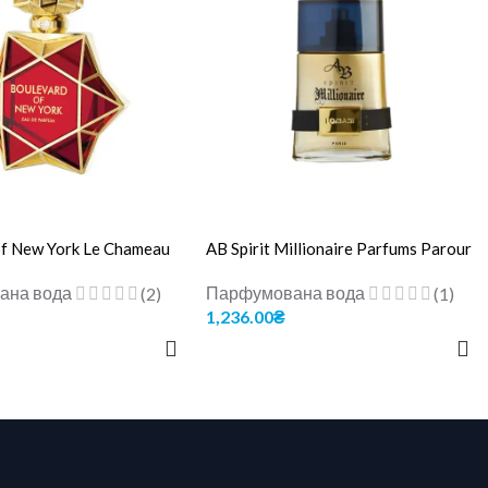
of New York Le Chameau
AB Spirit Millionaire Parfums Parour
ана вода
Парфумована вода
(2)
(1)
1,236.00
₴
 КОШИК
ДОДАТИ В КОШИК