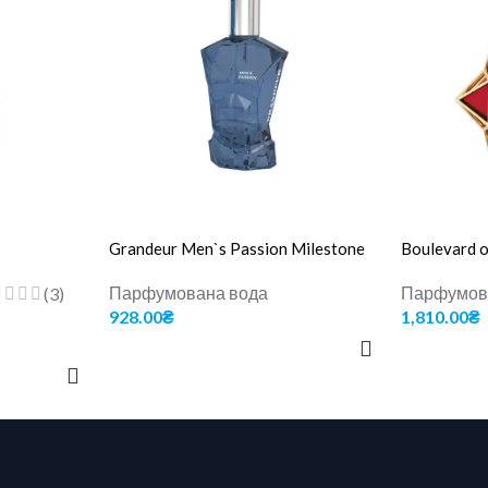
Grandeur Men`s Passion Milestone
Boulevard 
Парфумована вода
Парфумов
(3)
928.00
₴
1,810.00
₴
ДОДАТИ В КОШИК
ДОДАТИ В