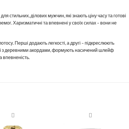
ля стильних, ділових мужчин, які знають ціну часу та готові
мог. Харизматичні та впевнені у своїх силах – вони не
отосу. Перші додають легкості, а другі – підкреслюють
мішані з деревними акордами, формують насичений шлейф
а впевненість.