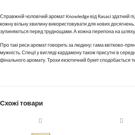
Справжній чоловічий аромат Knowledge від Rasasi здатний підк
кожну вільну хвилину використовувати для нових досягнень. 
зупиняються перед труднощами. А кожна перепона на шляху 
Про такі риси аромат говорить за людину: гама квітково-прян
мужність. Спеції у вигляді кардамону також присутні в серед
фінального аромату. Трохи екзотичний букет сподобається тим
Схожі товари