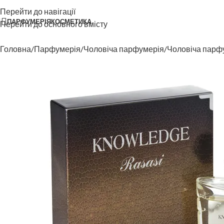
Перейти до навігації
ПАРФУМЕРІЯ
КОСМЕТИКА
Перейти до основного вмісту
Головна
Парфумерія
Чоловіча парфумерія
Чоловіча парф