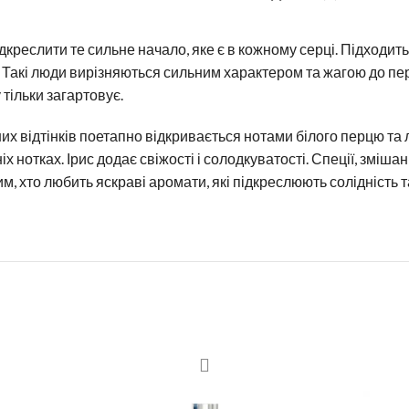
реслити те сильне начало, яке є в кожному серці. Підходить д
Такі люди вирізняються сильним характером та жагою до пере
тільки загартовує.
их відтінків поетапно відкривається нотами білого перцю та л
ніх нотках. Ірис додає свіжості і солодкуватості. Спеції, з
, хто любить яскраві аромати, які підкреслюють солідність т