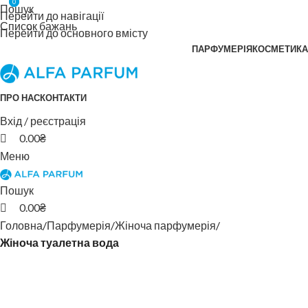
0
0
Пошук
Перейти до навігації
Список бажань
Перейти до основного вмісту
ПАРФУМЕРІЯ
КОСМЕТИКА
ПРО НАС
КОНТАКТИ
Вхід / реєстрація
0.00
₴
Меню
Пошук
0.00
₴
Головна
Парфумерія
Жіноча парфумерія
Жіноча туалетна вода