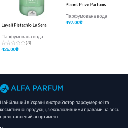
Planet Prive Parfums
Парфумована вода
497.00
₴
Layali Pistachio La Sera
ДОДАТИ В КОШИК
Парфумована вода
(3)
426.00
₴
ДОДАТИ В КОШИК
Найбільший в Україні дистриб'ютор парфумерної та
косметичної продукції, з ексклюзивними правами на весь
представлений асортимент.