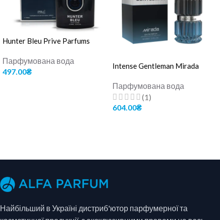
Hunter Bleu Prive Parfums
Парфумована вода
Intense Gentleman Mirada
497.00
₴
Парфумована вода
ДОДАТИ В КОШИК
(1)
604.00
₴
ДОДАТИ В КОШИК
Найбільший в Україні дистриб'ютор парфумерної та