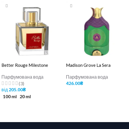
Better Rouge Milestone
Madison Grove La Sera
Парфумована вода
Парфумована вода
426.00
₴
(3)
від
205.00
₴
ДОДАТИ В КОШИК
100 ml
20 ml
ОБЕРІТЬ ОПЦІЇ