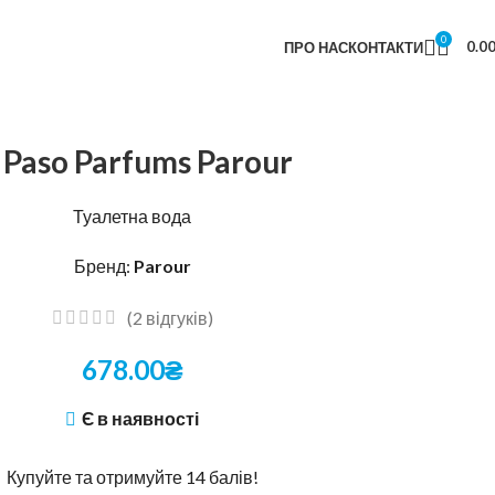
0
0.0
ПРО НАС
КОНТАКТИ
l Paso Parfums Parour
Туалетна вода
Бренд:
Parour
(
2
відгуків)
678.00
₴
Є в наявності
Купуйте та отримуйте 14 балів!