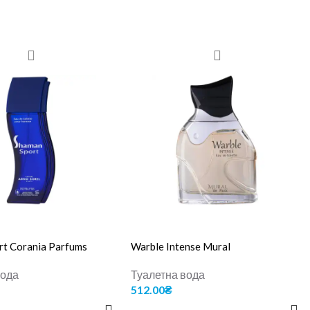
rt Corania Parfums
Warble Intense Mural
вода
Туалетна вода
512.00
₴
 КОШИК
ДОДАТИ В КОШИК