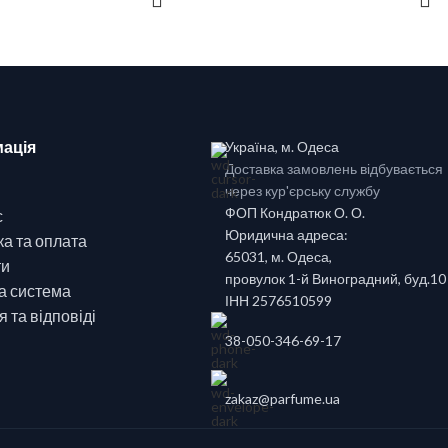
ація
Україна, м. Одеса
Доставка замовлень відбувається
через кур'єрську службу
ФОП Кондратюк О. О.
с
Юридична адреса:
а та оплата
65031, м. Одеса,
ти
провулок 1-й Виноградний, буд.10
а система
ІНН 2576510599
 та відповіді
38-050-346-69-17
zakaz@parfume.ua