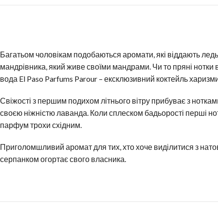
Багатьом чоловікам подобаються аромати, які віддають ледь 
мандрівника, який живе своїми мандрами. Чи то пряні нотки в
вода El Paso Parfums Parour – ексклюзивний коктейль харизми 
Свіжості з першим подихом літнього вітру прибуває з ноткам
своєю ніжністю лаванда. Коли сплеском бадьорості перші нот
парфум трохи східним.
Приголомшливий аромат для тих, хто хоче виділитися з нато
серпанком огортає свого власника.