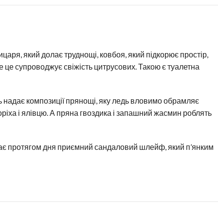
царя, який долає труднощі, ковбоя, який підкорює простір,
се це супроводжує свіжість цитрусових. Такою є туалетна
ць надає композиції прянощі, яку ледь вловимо обрамляє
оріха і ялівцю. А пряна гвоздика і запашний жасмин роблять
шає протягом дня приємний сандаловий шлейф, який п’янким