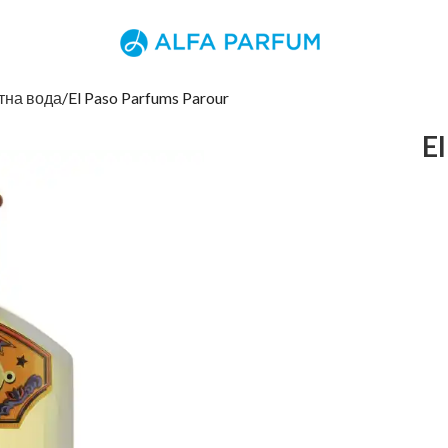
тна вода
El Paso Parfums Parour
E