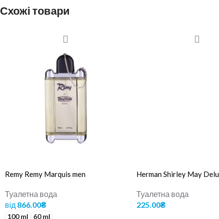
Схожі товари
Remy Remy Marquis men
Herman Shirley May Del
Туалетна вода
Туалетна вода
від
866.00
₴
225.00
₴
100 ml
60 ml
ДОДАТИ В КОШИК