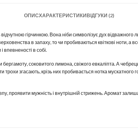
ОПИС
ХАРАКТЕРИСТИКИ
ВІДГУКИ (2)
відчутною гірчинкою. Вона ніби символізує дух відважного ли
ерховенства в запаху, то чи пробиваються квіткові ноти, а в
і впевненості в собі.
и бергамоту, соковитого лимона, свіжого евкаліпта. А чебре
и трохи згасають, крізь них пробивається нотка мускатного г
впу, проявити мужність і внутрішній стрижень. Аромат зали