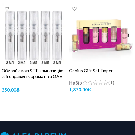
Обирай свою SET-композицію
Genius Gift Set Emper
із 5 справжніх ароматів з ОАЕ
по 2 мл.
(1)
Набір
1,873.00
₴
350.00
₴
ДОДАТИ В КОШИК
ОБЕРІТЬ ОПЦІЇ