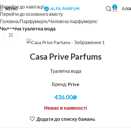
Перейти до навігації
0
МЕНЮ
0.00
Перейти до основного вмісту
Головна
Парфумерія
Чоловіча парфумерія
Чоловіча туалетна вода
Натисніть, щоб збільшити
Casa Prive Parfums
Туалетна вода
Бренд:
Prive
436.00
₴
Немає в наявності
Додати до списку бажань