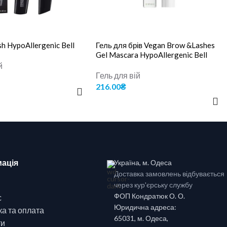
h HypoAllergenic Bell
Гель для брів Vegan Brow &Lashes
Gel Mascara HypoAllergenic Bell
й
Гель для вій
216.00
₴
 КОШИК
ДОДАТИ В КОШИК
ація
Україна, м. Одеса
Доставка замовлень відбувається
через кур'єрську службу
ФОП Кондратюк О. О.
с
Юридична адреса:
а та оплата
65031, м. Одеса,
ти