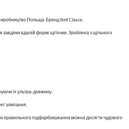
иробництво Польща. Бренд Bell Classic.
я завдяки вдалій формі щіточки. Зроблена з щільного
чуючи їх ультра-довжину.
ект злипання.
огою правильного підфарбовування можна досягти чудового