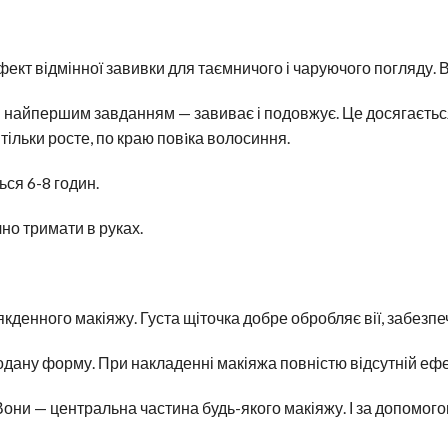
кт відмінної завивки для таємничого і чаруючого погляду. В
їм найпершим завданням — завиває і подовжує. Це досягаєтьс
 тільки росте, по краю повiка волосиння.
ся 6-8 годин.
но тримати в руках.
денного макіяжу. Густа щіточка добре обробляє вії, забезпе
додану форму. При накладенні макіяжа повністю відсутній еф
 Вони — центральна частина будь-якого макіяжу. І за допом