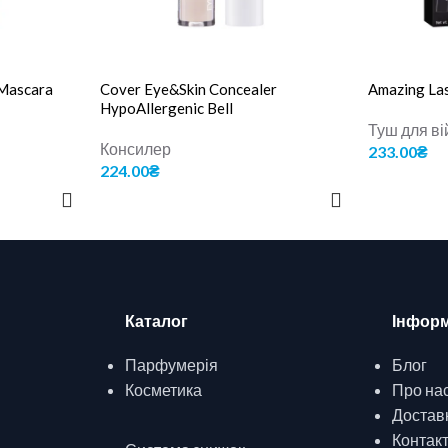
 Mascara
Cover Eye&Skin Concealer
Amazing Las
HypoAllergenic Bell
Туш для ві
Консилер
233.00
₴
224.00
₴
ДОДАТИ В
ОБЕРІТЬ ОПЦІЇ
Каталог
Інформ
Парфумерія
Блог
Косметика
Про на
Доставк
Контак