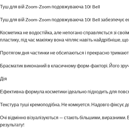
Туш для вій Zoom-Zoom подовжуваюча 10г Bell
Туш для вій Zoom-Zoom подовжуваюча 10г Bell забезпечує ефе
Косметика не водостійка, але непогано справляється зі сво
пластику, під час макіяжу вона чіпляє навіть найдрібніше, що
Протягом дня частинки не обсипаються і прекрасно тримають
Брасматик виконаний в класичному форм-факторі. Його зруч
Дія
Ефективна формула косметики ідеально підходить для повсяк
Текстура туші кремоподібна. Не комкуется. Надовго фіксує 
Очі відмінно візуалізуються — стають більшими, виразними.
результату!