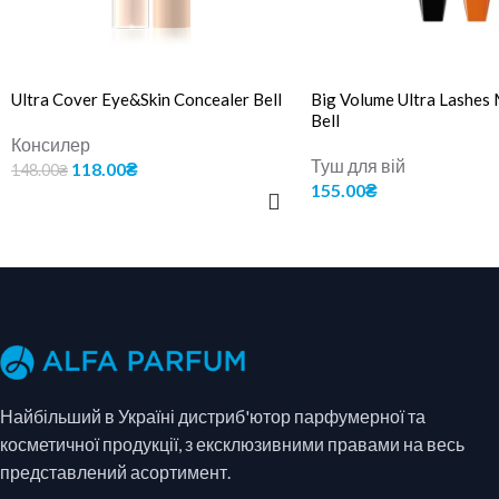
Ultra Cover Eye&Skin Concealer Bell
Big Volume Ultra Lashes
Bell
Консилер
Туш для вій
118.00
₴
148.00
₴
155.00
₴
ОБЕРІТЬ ОПЦІЇ
ДОДАТИ В КОШИК
Найбільший в Україні дистриб'ютор парфумерної та
косметичної продукції, з ексклюзивними правами на весь
представлений асортимент.