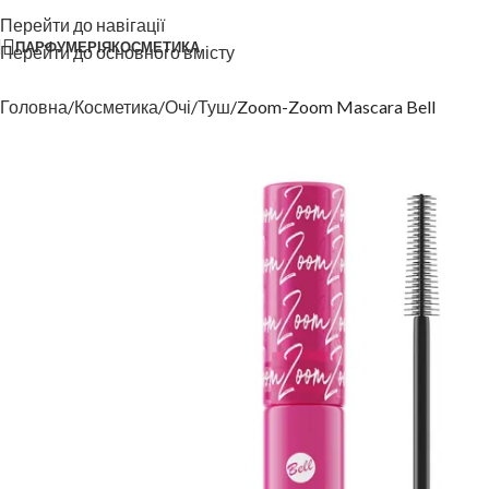
Перейти до навігації
ПАРФУМЕРІЯ
КОСМЕТИКА
Перейти до основного вмісту
Головна
Косметика
Очі
Туш
Zoom-Zoom Mascara Bell