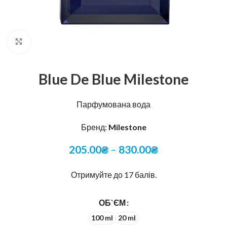
Натисніть, щоб збільшити
Blue De Blue Milestone
Парфумована вода
Бренд:
Milestone
205.00
₴
–
830.00
₴
Отримуйте до 17 балів.
ОБ`ЄМ
100 ml
20 ml