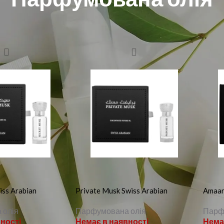
фумерія
Унісекс парфумерія
Парфумована олія
iss Arabian
Private Musk Swiss Arabian
Amaan
 олія
Парфумована олія
Парф
ності
Немає в наявності
Нема