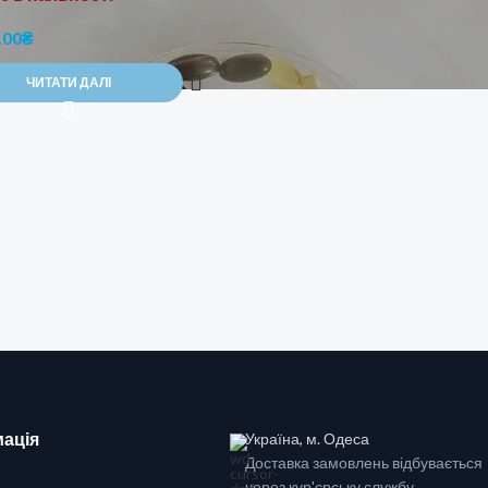
.00
₴
ЧИТАТИ ДАЛІ
ація
Україна, м. Одеса
Доставка замовлень відбувається
через кур'єрську службу