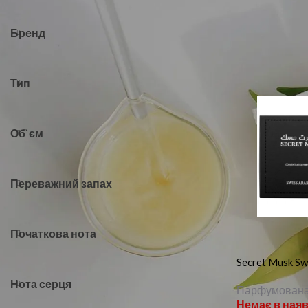
Головна
Пар
Бренд
Тип
Об`єм
Переважний запах
Початкова нота
Secret Musk Sw
Нота серця
Парфумована
Немає в наяв