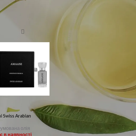
i Swiss Arabian
умована олія
є в наявності