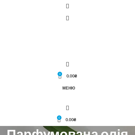
0
0.00
₴
МЕНЮ
0
0.00
₴
Парфумована олія