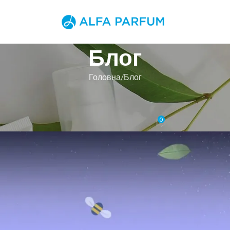
Блог
Головна
Блог
БЛОГ
ати! Весняні знижки на улюблен
0
Увімкнено 9 Квітня, 2021