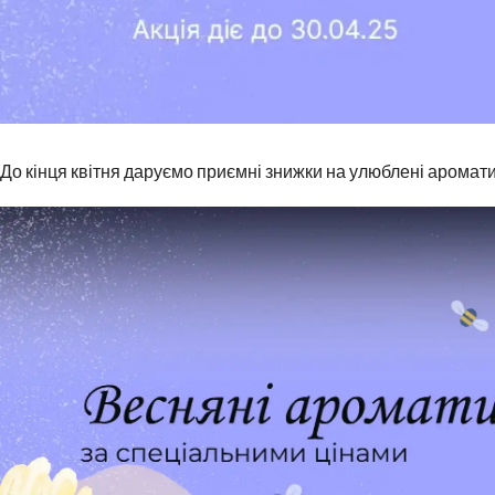
До кінця квітня даруємо приємні знижки на улюблені аромати