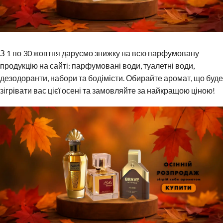
З 1 по 30 жовтня даруємо знижку на всю парфумовану
продукцію на сайті: парфумовані води, туалетні води,
дезодоранти, набори та бодімісти. Обирайте аромат, що буде
зігрівати вас цієї осені та замовляйте за найкращою ціною!