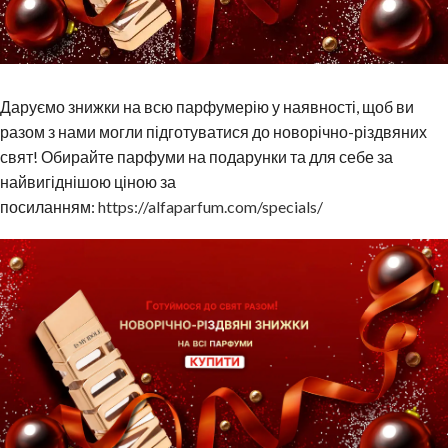
Даруємо знижки на всю парфумерію у наявності, щоб ви
разом з нами могли підготуватися до новорічно-різдвяних
свят! Обирайте парфуми на подарунки та для себе за
найвигіднішою ціною за
посиланням:
https://alfaparfum.com/specials/