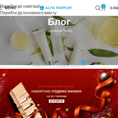
Перейти до навігації
0
МЕНЮ
0.00
Перейти до основного вмісту
Блог
Головна
Блог
БЛОГ
Новорічно-різдвяний
розпродаж
0
Увімкнено 6 Грудня, 2023