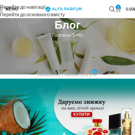
Перейти до навігації
0
МЕНЮ
0.00
Перейти до основного вмісту
Блог
Головна
Блог
БЛОГ
Даруємо знижку на ваш літній
аромат!
0
Увімкнено 7 Липня, 2023