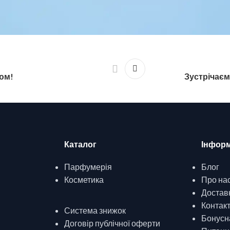
юм!
Зустрічаєм
Каталог
Інформ
Парфумерія
Блог
Косметика
Про на
Доставк
Контак
Система знижок
Бонусн
Договір публічної оферти