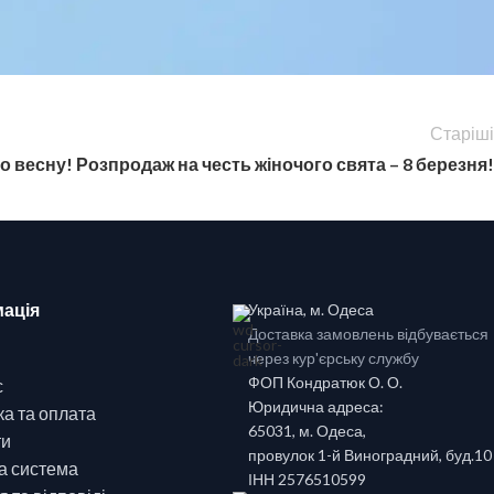
Старіші
о весну! Розпродаж на честь жіночого свята – 8 березня!
ація
Україна, м. Одеса
Доставка замовлень відбувається
через кур'єрську службу
ФОП Кондратюк О. О.
с
Юридична адреса:
а та оплата
65031, м. Одеса,
ти
провулок 1-й Виноградний, буд.10
а система
ІНН 2576510599