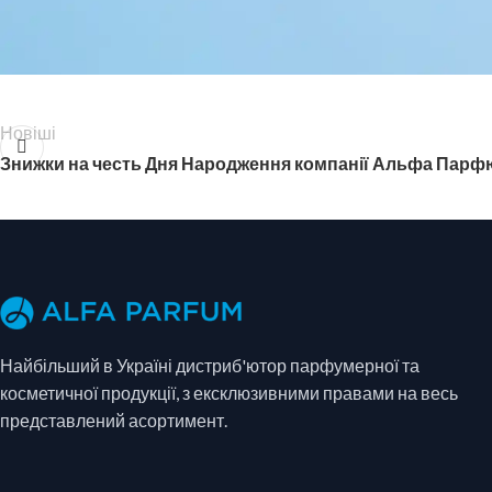
Новіші
Знижки на честь Дня Народження компанії Альфа Парф
Найбільший в Україні дистриб'ютор парфумерної та
косметичної продукції, з ексклюзивними правами на весь
представлений асортимент.