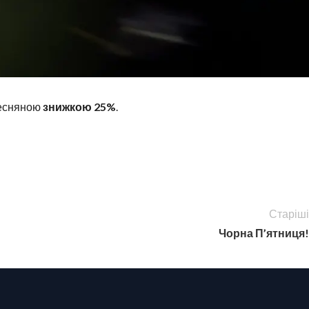
 весняною
знижкою 25%
.
Старіші
Чорна П’ятниця!