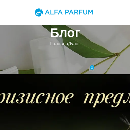
Блог
Головна
Блог
БЛОГ
Весняна акція!
0
Увімкнено 7 Травня, 2020