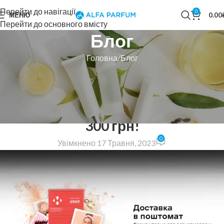
Перейти до навігації
0
МЕНЮ
0.00
Перейти до основного вмісту
Блог
Головна
Блог
БЛОГ
Безкоштовна доставка в
поштомат при замовленні від
300 грн!
0
Увімкнено 17 Травня, 2023