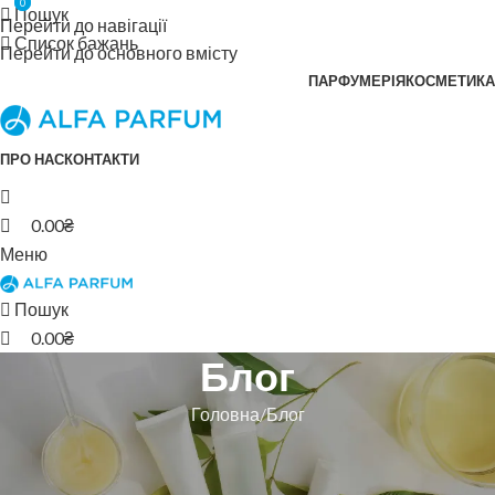
0
0
Пошук
Перейти до навігації
Список бажань
Перейти до основного вмісту
ПАРФУМЕРІЯ
КОСМЕТИКА
ПРО НАС
КОНТАКТИ
0.00
₴
Меню
Пошук
0.00
₴
Блог
Головна
Блог
БЛОГ
Акція до Дня Студента!