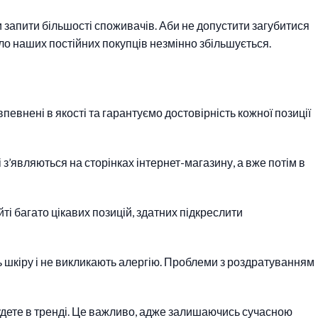
и запити більшості споживачів. Аби не допустити загубитися
исло наших постійних покупців незмінно збільшується.
евнені в якості та гарантуємо достовірність кожної позиції
з’являються на сторінках інтернет-магазину, а вже потім в
ті багато цікавих позицій, здатних підкреслити
 шкіру і не викликають алергію. Проблеми з роздратуванням
удете в тренді. Це важливо, адже залишаючись сучасною