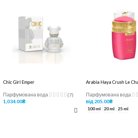
Chic Girl Emper
Arabia Haya Crush Le C
Парфумована вода
Парфумована вода
(7)
1,034.00
₴
від
205.00
₴
100 ml
20 ml
25 ml
ДОДАТИ В КОШИК
ОБЕРІТЬ ОПЦІЇ