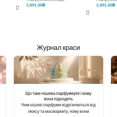
1,891.00
₴
1,891.00
₴
ДОДАТИ В КОШИК
ДОДАТИ В
Журнал краси
Що таке нішева парфумерія і кому
вона підходить
Чим нішеві парфуми відрізняються від
люксу та масмаркету, чому вони