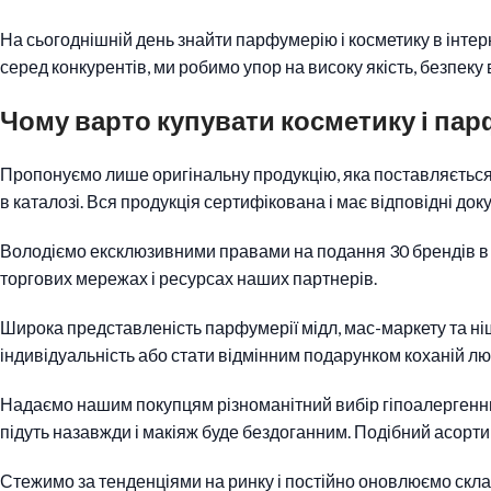
На сьогоднішній день знайти парфумерію і косметику в інтер
серед конкурентів, ми робимо упор на високу якість, безпеку 
Чому варто купувати косметику і па
Пропонуємо лише оригінальну продукцію, яка поставляється н
в каталозі. Вся продукція сертифікована і має відповідні док
Володіємо ексклюзивними правами на подання 30 брендів в Ук
торгових мережах і ресурсах наших партнерів.
Широка представленість парфумерії мідл, мас-маркету та ніші
індивідуальність або стати відмінним подарунком коханій лю
Надаємо нашим покупцям різноманітний вибір гіпоалергенних
підуть назавжди і макіяж буде бездоганним. Подібний асортим
Стежимо за тенденціями на ринку і постійно оновлюємо скл