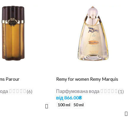
ums Parour
Remy for women Remy Marquis
вода
Парфумована вода
(6)
(1)
від
866.00
₴
100 ml
50 ml
 КОШИК
ОБЕРІТЬ ОПЦІЇ