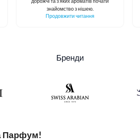
дорожчі та з яких ароматів почати
знайомство з нішею.
Продовжити читання
Бренди
а Парфум!