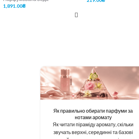
1,891.00
₴
ДОДАТИ В КОШИК
ДОДАТИ В КОШИК
Як правильно обирати парфуми за
нотами аромату
Як читати піраміду аромату, скільки
звучать верхні, серединні та базові