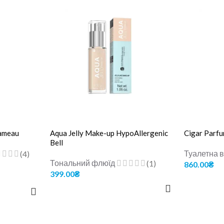
hameau
Aqua Jelly Make-up HypoAllergenic
Cigar Parf
Bell
Туалетна 
(4)
Тональний флюїд
(1)
860.00
₴
399.00
₴
ДОДАТИ В
ОБЕРІТЬ ОПЦІЇ