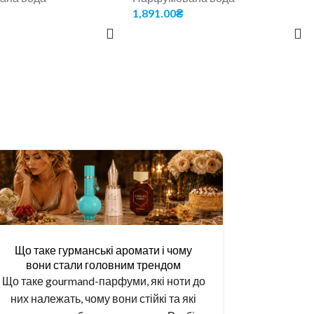
1,891.00
₴
 КОШИК
ДОДАТИ В КОШИК
Що таке гурманські аромати і чому
Чому а
вони стали головним трендом
Що таке gourmand-парфуми, які ноти до
Чим аром
них належать, чому вони стійкі та які
французьк