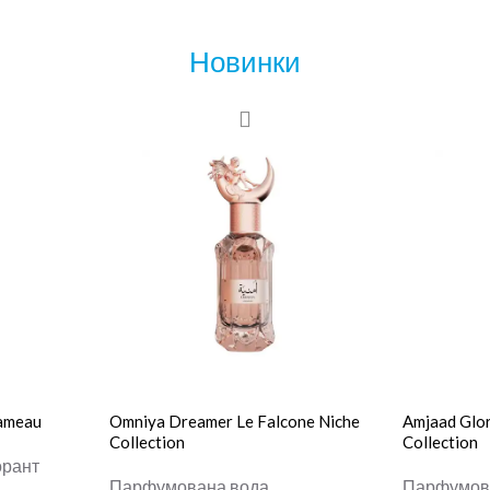
Новинки
hameau
Omniya Dreamer Le Falcone Niche
Amjaad Glor
Collection
Collection
орант
Парфумована вода
Парфумов