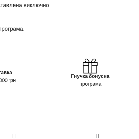
дставлена виключно
програма.
тавка
Гнучка бонусна
000 грн
програма