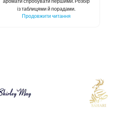
аромати спробувати першими. Розбір
бренди 
із таблицями й порадами.
Розбір 
Продовжити читання