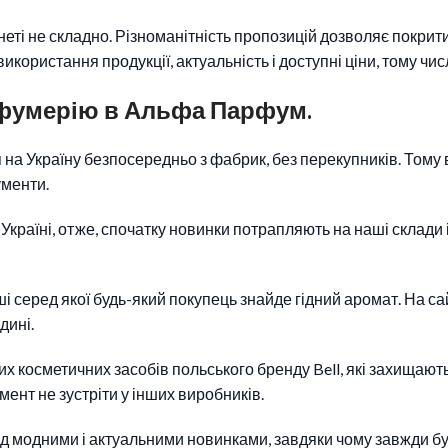
неті не складно. Різноманітність пропозицій дозволяє покрит
використання продукції, актуальність і доступні ціни, тому ч
рфумерію в Альфа Парфум.
а Україну безпосередньо з фабрик, без перекупників. Тому вп
ументи.
раїні, отже, спочатку новинки потрапляють на наші склади і 
 серед якої будь-який покупець знайде гідний аромат. На сай
дині.
 косметичних засобів польського бренду Bell, які захищають
ент не зустріти у інших виробників.
ад модними і актуальними новинками, завдяки чому завжди б